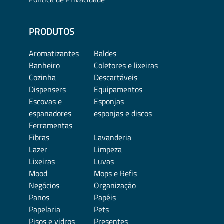
PRODUTOS
Aromatizantes
Baldes
Banheiro
Coletores e lixeiras
Cozinha
Descartáveis
Dispensers
Equipamentos
Escovas e
Esponjas
espanadores
esponjas e discos
Ferramentas
Fibras
Lavanderia
Lazer
Limpeza
Lixeiras
Luvas
Mood
Mops e Refis
Negócios
Organização
Panos
Papéis
Papelaria
Pets
Pisos e vidros
Presentes