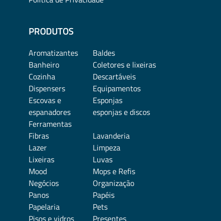
PRODUTOS
Aromatizantes
Baldes
Banheiro
Coletores e lixeiras
Cozinha
Descartáveis
Dispensers
Equipamentos
Escovas e
Esponjas
espanadores
esponjas e discos
Ferramentas
Fibras
Lavanderia
Lazer
Limpeza
Lixeiras
Luvas
Mood
Mops e Refis
Negócios
Organização
Panos
Papéis
Papelaria
Pets
Pisos e vidros
Presentes