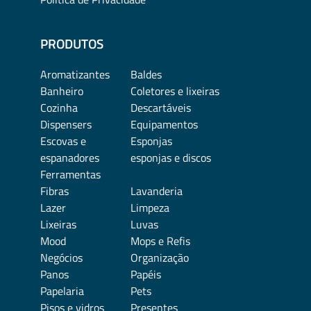
PRODUTOS
Aromatizantes
Baldes
Banheiro
Coletores e lixeiras
Cozinha
Descartáveis
Dispensers
Equipamentos
Escovas e
Esponjas
espanadores
esponjas e discos
Ferramentas
Fibras
Lavanderia
Lazer
Limpeza
Lixeiras
Luvas
Mood
Mops e Refis
Negócios
Organização
Panos
Papéis
Papelaria
Pets
Pisos e vidros
Presentes