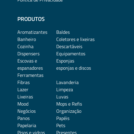
PRODUTOS
Aromatizantes
Baldes
Banheiro
Coletores e lixeiras
Cozinha
Descartáveis
Dispensers
Equipamentos
Escovas e
Esponjas
espanadores
esponjas e discos
Ferramentas
Fibras
Lavanderia
Lazer
Limpeza
Lixeiras
Luvas
Mood
Mops e Refis
Negócios
Organização
Panos
Papéis
Papelaria
Pets
Pisos e vidros
Presentes