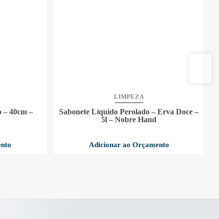
LIMPEZA
 – 40cm –
Sabonete Líquido Perolado – Erva Doce –
D
5l – Nobre Hand
ento
Adicionar ao Orçamento