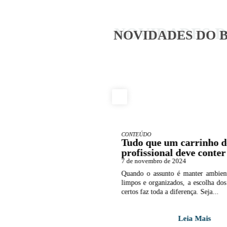
NOVIDADES 
NOVIDADES DO 
CONTEÚDO
aromatizantes de
Tudo que um carrinho d
 melhoram a
profissional deve conter
ia comercial
7 de novembro de 2024
o de 2024
Quando o assunto é manter ambient
de uma empresa pode impactar
limpos e organizados, a escolha do
percepção dos clientes e até mesmo o
certos faz toda a diferença. Seja...
 colaboradores. Entre...
Leia Mais
Leia Mais