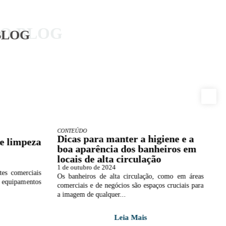
DO BLOG
BLOG
CONTEÚDO
D
Dicas para manter a higiene e a
V
e limpeza
boa aparência dos banheiros em
a
locais de alta circulação
n
1 de outubro de 2024
1 
es comerciais
Os banheiros de alta circulação, como em áreas
A
s equipamentos
comerciais e de negócios são espaços cruciais para
r
a imagem de qualquer...
ma
Leia Mais