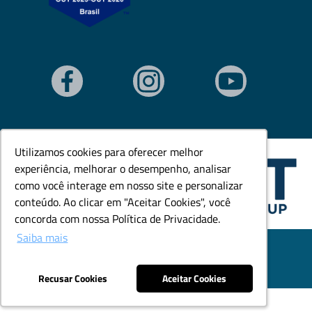
Utilizamos cookies para oferecer melhor
Utilizamos cookies para oferecer melhor
experiência, melhorar o desempenho, analisar
experiência, melhorar o desempenho, analisar
como você interage em nosso site e personalizar
como você interage em nosso site e personalizar
conteúdo. Ao clicar em "Aceitar Cookies", você
conteúdo. Ao clicar em "Aceitar Cookies", você
concorda com nossa Política de Privacidade.
concorda com nossa Política de Privacidade.
Saiba mais
Saiba mais
© Todos os direitos reservados. Goedert Ltda - CNPJ:
79.846.465/0001-18.
Desenvolvido por: Área Local
Recusar Cookies
Recusar Cookies
Aceitar Cookies
Aceitar Cookies