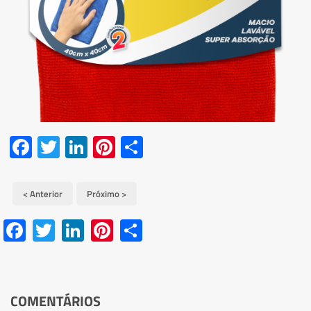
Facebook
Twitter
LinkedIn
Pinterest
Share
< Anterior
Próximo >
Facebook
Twitter
LinkedIn
Pinterest
Share
COMENTÁRIOS