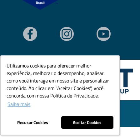
Utilizamos cookies para oferecer melhor
Utilizamos cookies para oferecer melhor
experiência, melhorar o desempenho, analisar
experiência, melhorar o desempenho, analisar
como você interage em nosso site e personalizar
como você interage em nosso site e personalizar
conteúdo. Ao clicar em "Aceitar Cookies", você
conteúdo. Ao clicar em "Aceitar Cookies", você
concorda com nossa Política de Privacidade.
concorda com nossa Política de Privacidade.
Saiba mais
Saiba mais
© Todos os direitos reservados. Goedert Ltda - CNPJ:
79.846.465/0001-18.
Desenvolvido por: Área Local
Recusar Cookies
Recusar Cookies
Aceitar Cookies
Aceitar Cookies