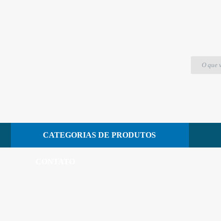
Materiais
Fotos – 51306 – Saboneteira Nobre Select Aço In
Fotos - 51306 - Saboneteira Nobre Sele
13 de dezembro de 2023
CATEGORIAS DE PRODUTOS
CONTATO