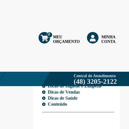
0
O
MEU
MINHA
ORÇAMENTO
CONTA
CATEGORIAS
Testes
Eventos
Central de Atendimento
E-books
(48) 3205-2122
Dicas de Higiene e Limpeza
Dicas de Vendas
Dicas de Saúde
Conteúdo