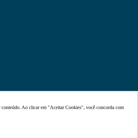
ar conteúdo. Ao clicar em "Aceitar Cookies", você concorda com
ar conteúdo. Ao clicar em "Aceitar Cookies", você concorda com