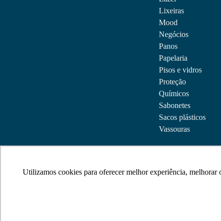
Lixeiras
Mood
Negócios
Panos
Papelaria
Pisos e vidros
Proteção
Químicos
Sabonetes
Sacos plásticos
Vassouras
Utilizamos cookies para oferecer melhor experiência, melhorar
Utilizamos cookies para oferecer melhor experiência, melhorar