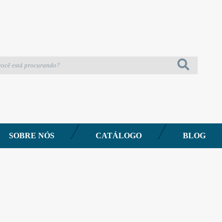
ox Preto com válvula Líquida XPRO
ct Aço Inox Preto com válvula Líquida XPR
SOBRE NÓS
CATÁLOGO
BLOG