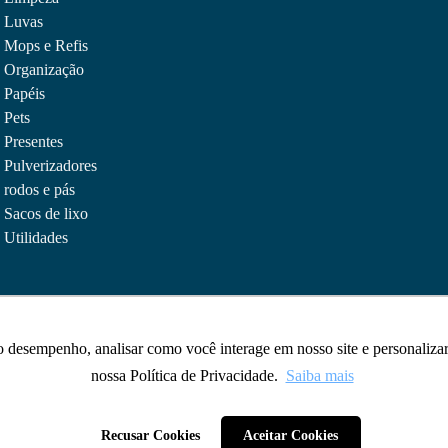
Luvas
Mops e Refis
Organização
Papéis
Pets
Presentes
Pulverizadores
rodos e pás
Sacos de lixo
Utilidades
 o desempenho, analisar como você interage em nosso site e personaliz
 o desempenho, analisar como você interage em nosso site e personaliz
nossa Política de Privacidade.
nossa Política de Privacidade.
Saiba mais
Saiba mais
Recusar Cookies
Recusar Cookies
Aceitar Cookies
Aceitar Cookies