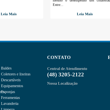
mesmo o desempenho dos colaborado
Entre...
Leia Mais
Leia Mais
CONTATO
Baldes
Central de Atendimento
(48) 3205-2122
Coletores e lixeiras
Descartáveis
Nossa Localização
Equipamentos
res
Esponjas
Ferramentas
Lavanderia
Limpeza