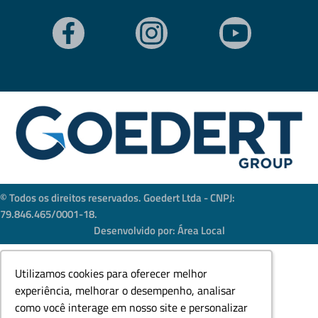
© Todos os direitos reservados. Goedert Ltda - CNPJ:
79.846.465/0001-18.
Desenvolvido por: Área Local
Utilizamos cookies para oferecer melhor
Utilizamos cookies para oferecer melhor
experiência, melhorar o desempenho, analisar
experiência, melhorar o desempenho, analisar
como você interage em nosso site e personalizar
como você interage em nosso site e personalizar