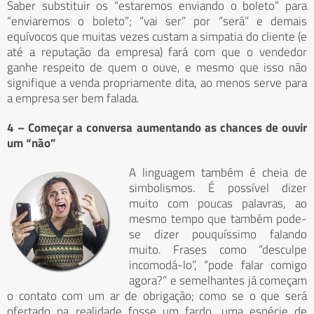
Saber substituir os “estaremos enviando o boleto” para
“enviaremos o boleto”; “vai ser” por “será” e demais
equívocos que muitas vezes custam a simpatia do cliente (e
até a reputação da empresa) fará com que o vendedor
ganhe respeito de quem o ouve, e mesmo que isso não
signifique a venda propriamente dita, ao menos serve para
a empresa ser bem falada.
4 – Começar a conversa aumentando as chances de ouvir
um “não”
A linguagem também é cheia de
simbolismos. É possível dizer
muito com poucas palavras, ao
mesmo tempo que também pode-
se dizer pouquíssimo falando
muito. Frases como “desculpe
incomodá-lo”, “pode falar comigo
agora?” e semelhantes já começam
o contato com um ar de obrigação; como se o que será
ofertado na realidade fosse um fardo, uma espécie de