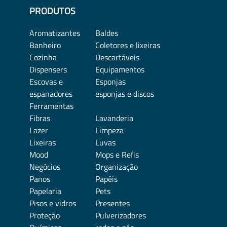
PRODUTOS
Aromatizantes
Baldes
Banheiro
Coletores e lixeiras
Cozinha
Descartáveis
Dispensers
Equipamentos
Escovas e
Esponjas
espanadores
esponjas e discos
Ferramentas
Fibras
Lavanderia
Lazer
Limpeza
Lixeiras
Luvas
Mood
Mops e Refis
Negócios
Organização
Panos
Papéis
Papelaria
Pets
Pisos e vidros
Presentes
Proteção
Pulverizadores