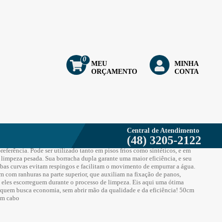
NTOS
0
MEU
MINHA
plo 50cm - Cinza Fendi - Multirodo Nobre
ORÇAMENTO
CONTA
2112
 sempre um passo à frente, buscando soluções mais econômicas, para
melhores resultados. É o que você encontra no Multirodo Stylo Nobre, um
Central de Atendimento
combina alta resistência e leveza. O Multirodo Stylo Nobre possui encaixe
(48) 3205-2122
ra o acoplamento de cabos com ou sem ponteira. Assim você pode usar um
referência. Pode ser utilizado tanto em pisos frios como sintéticos, e em
 limpeza pesada. Sua borracha dupla garante uma maior eficiência, e seu
bas curvas evitam respingos e facilitam o movimento de empurrar a água.
 com ranhuras na parte superior, que auxiliam na fixação de panos,
 eles escorreguem durante o processo de limpeza. Eis aqui uma ótima
 quem busca economia, sem abrir mão da qualidade e da eficiência! 50cm
em cabo