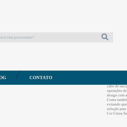
re
EQUIPAME
Rodo Du
Referência: 5
Descrição:
A Nobre está
garantir os 
produto que 
OG
CONTATO
adaptável pa
cabo de sua p
operações de
design com a
Conta também
evitando que
solução para
Cor Cinza S