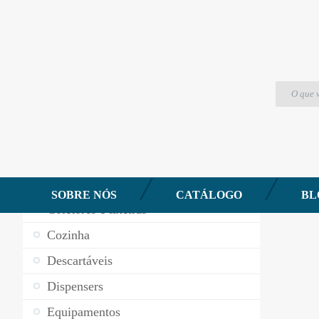
Produtos
Rodo Duplo 50cm – Cinza Fendi – Multirodo Nob
CATEGORIAS DE PRODUTOS
Aromatizantes
Baldes
Banheiro
SOBRE NÓS
CATÁLOGO
BL
Coletores e lixeiras
Cozinha
Descartáveis
Dispensers
Equipamentos