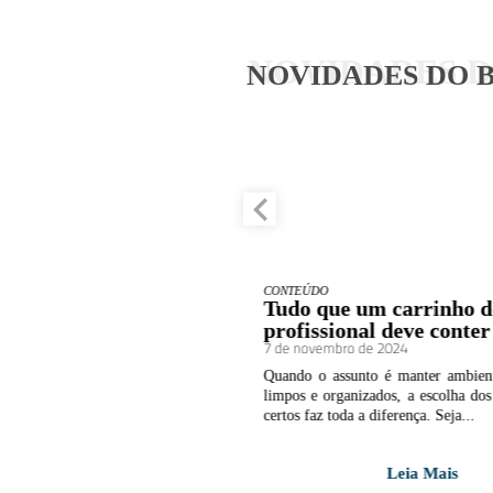
NOVIDADES 
NOVIDADES DO 
CONTEÚDO
aromatizantes de
Tudo que um carrinho d
 melhoram a
profissional deve conter
ia comercial
7 de novembro de 2024
o de 2024
Quando o assunto é manter ambient
de uma empresa pode impactar
limpos e organizados, a escolha do
percepção dos clientes e até mesmo o
certos faz toda a diferença. Seja...
 colaboradores. Entre...
Leia Mais
Leia Mais