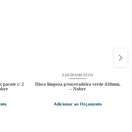
EQUIPAMENTOS
 pacote c/ 2
Disco limpeza p/enceradeira verde 410mm.
obre
– Nobre
ento
Adicionar ao Orçamento