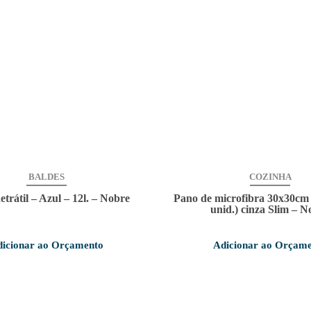
BALDES
COZINHA
trátil – Azul – 12l. – Nobre
Pano de microfibra 30x30cm (
unid.) cinza Slim – N
icionar ao Orçamento
Adicionar ao Orçam