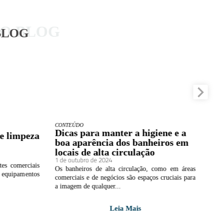
DO BLOG
BLOG
CONTEÚDO
D
Dicas para manter a higiene e a
V
e limpeza
boa aparência dos banheiros em
a
locais de alta circulação
n
1 de outubro de 2024
1 
es comerciais
Os banheiros de alta circulação, como em áreas
A
s equipamentos
comerciais e de negócios são espaços cruciais para
r
a imagem de qualquer...
ma
Leia Mais