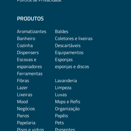
PRODUTOS
Aromatizantes
Baldes
Banheiro
Coletores e lixeiras
Cozinha
Descartáveis
Dispensers
Equipamentos
Escovas e
Esponjas
espanadores
esponjas e discos
Ferramentas
Fibras
Lavanderia
Lazer
Limpeza
Lixeiras
Luvas
Mood
Mops e Refis
Negócios
Organização
Panos
Papéis
Papelaria
Pets
Pisos e vidros
Presentes