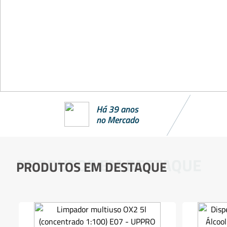
Há 39 anos
no Mercado
PRODUTOS EM DESTAQUE
PRODUTOS EM DESTAQUE