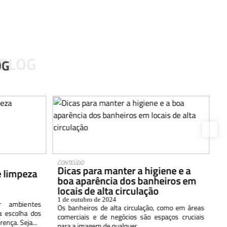
 BLOG
OG
CONTEÚDO
DI
Dicas para manter a higiene e a
V
e limpeza
boa aparência dos banheiros em
a
locais de alta circulação
e
1 de outubro de 2024
1 
 ambientes
Os banheiros de alta circulação, como em áreas
A
a escolha dos
comerciais e de negócios são espaços cruciais
r
ença. Seja...
para a imagem de qualquer...
ma