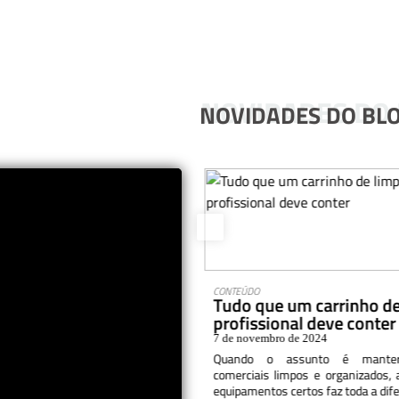
NOVIDADES DO
NOVIDADES DO BL
aromatizantes de
CONTEÚDO
Tudo que um carrinho d
 melhoram a experiência
profissional deve conter
7 de novembro de 2024
o de 2024
Quando o assunto é manter
de uma empresa pode impactar
comerciais limpos e organizados, 
a percepção dos clientes e até
equipamentos certos faz toda a difer
sempenho dos colaboradores.