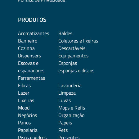
PRODUTOS
Aromatizantes
Baldes
Banheiro
Coletores e lixeiras
Cozinha
Descartáveis
Dispensers
Equipamentos
Escovas e
Esponjas
espanadores
esponjas e discos
Ferramentas
Fibras
Lavanderia
Lazer
Limpeza
Lixeiras
Luvas
Mood
Mops e Refis
Negócios
Organização
Panos
Papéis
Papelaria
Pets
Pisos e vidros
Presentes