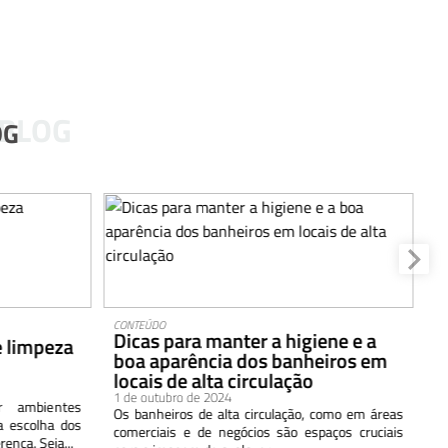
 BLOG
OG
CONTEÚDO
DI
Dicas para manter a higiene e a
V
e limpeza
boa aparência dos banheiros em
a
locais de alta circulação
e
1 de outubro de 2024
1 
 ambientes
Os banheiros de alta circulação, como em áreas
A
a escolha dos
comerciais e de negócios são espaços cruciais
r
ença. Seja...