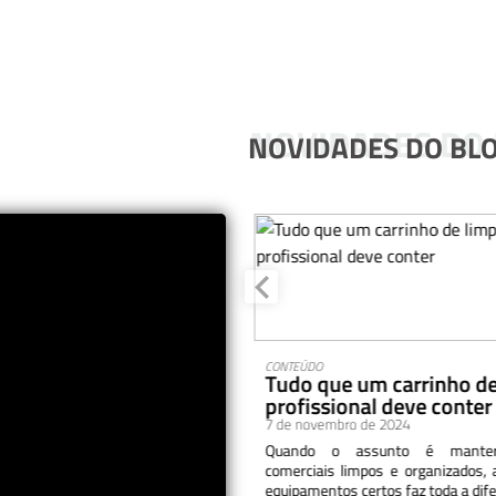
NOVIDADES DO
NOVIDADES DO BL
aromatizantes de
CONTEÚDO
Tudo que um carrinho d
 melhoram a experiência
profissional deve conter
7 de novembro de 2024
o de 2024
Quando o assunto é manter
de uma empresa pode impactar
comerciais limpos e organizados, 
a percepção dos clientes e até
equipamentos certos faz toda a difer
sempenho dos colaboradores.