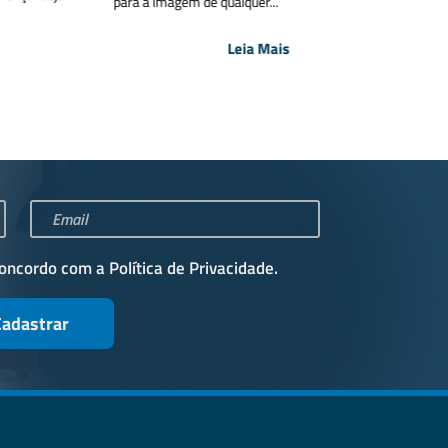
para a imagem de qualquer...
ma
Leia Mais
concordo com a
Política de Privacidade
.
Cadastrar