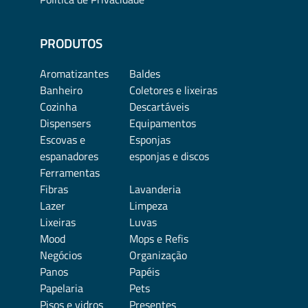
PRODUTOS
Aromatizantes
Baldes
Banheiro
Coletores e lixeiras
Cozinha
Descartáveis
Dispensers
Equipamentos
Escovas e
Esponjas
espanadores
esponjas e discos
Ferramentas
Fibras
Lavanderia
Lazer
Limpeza
Lixeiras
Luvas
Mood
Mops e Refis
Negócios
Organização
Panos
Papéis
Papelaria
Pets
Pisos e vidros
Presentes