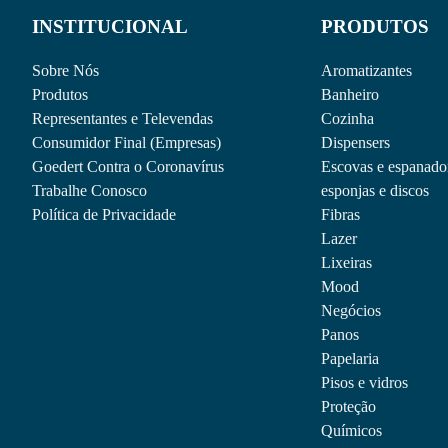
INSTITUCIONAL
PRODUTOS
Sobre Nós
Aromatizantes
Produtos
Banheiro
Representantes e Televendas
Cozinha
Consumidor Final (Empresas)
Dispensers
Goedert Contra o Coronavírus
Escovas e espanado
Equipamentos
Proteção
Trabalhe Conosco
esponjas e discos
Pulverizador Pet – 500ml – Nobre
Luva Plástica Descartável – c/100unid. 
Política de Privacidade
Fibras
Adicionar ao Orçamento
Adicionar ao Orçamento
Lazer
Equipamentos
Dispensers
Lixeiras
Cabo de Alumínio – Natural – c/ Pontei
Dispenser p/ Sabonete Líquido/ Álcool G
Mood
Adicionar ao Orçamento
Adicionar ao Orçamento
Negócios
Panos
Equipamentos
Equipamentos
Vassoura Multiuso de Nylon c/Cabo de 
Papelaria
Mop Úmido Ponta Dobrada c/ Loop e Ci
Adicionar ao Orçamento
Pisos e vidros
Adicionar ao Orçamento
Proteção
Baldes
Equipamentos
Químicos
Carro balde 32l (c/espr. cabo inclinado
Esponja Max – Limpeza Pesada – Nobre