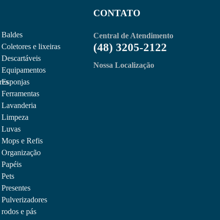
CONTATO
Baldes
Central de Atendimento
(48) 3205-2122
Coletores e lixeiras
Descartáveis
Nossa Localização
Equipamentos
res
Esponjas
Ferramentas
– Nobre
Conteúdo
Lavanderia
Como os aromatizante
Limpeza
comercial
Luvas
23 de dezembro de 2024
ra – Nobre
el – Branco – 800ml – s/ Reservatório – Li
Mops e Refis
O ambiente de uma empresa pode im
desempenho dos colaboradores. Ent
Organização
Leia Mais
Papéis
140cm Azul – Superpro Bettanin
Pets
nta – 290g – Nobre
Conteúdo
Tudo que um carrinho
Presentes
7 de novembro de 2024
Pulverizadores
Quando o assunto é manter ambient
rodos e pás
 preto) amarelo – Nobre
certos faz toda a diferença. Seja...