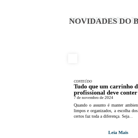
NOVIDADES 
NOVIDADES DO 
CONTEÚDO
aromatizantes de
Tudo que um carrinho d
 melhoram a
profissional deve conter
ia comercial
7 de novembro de 2024
o de 2024
Quando o assunto é manter ambient
de uma empresa pode impactar
limpos e organizados, a escolha do
percepção dos clientes e até mesmo o
certos faz toda a diferença. Seja...
 colaboradores. Entre...
Leia Mais
Leia Mais