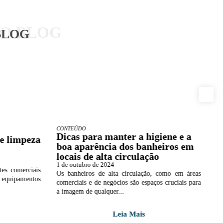
DO BLOG
BLOG
CONTEÚDO
D
Dicas para manter a higiene e a
V
e limpeza
boa aparência dos banheiros em
a
locais de alta circulação
n
1 de outubro de 2024
1 
es comerciais
Os banheiros de alta circulação, como em áreas
A
s equipamentos
comerciais e de negócios são espaços cruciais para
r
a imagem de qualquer...
ma
Leia Mais