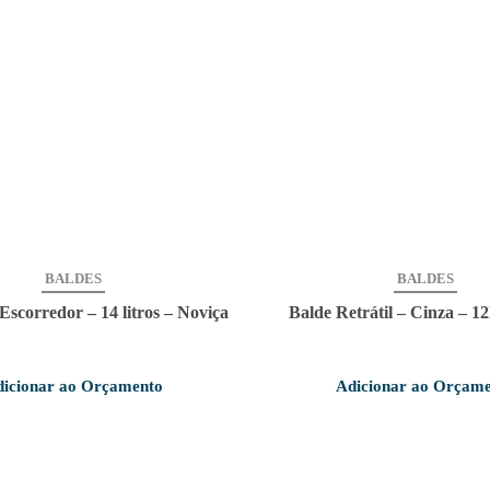
BALDES
BALDES
Escorredor – 14 litros – Noviça
Balde Retrátil – Cinza – 12
icionar ao Orçamento
Adicionar ao Orçam