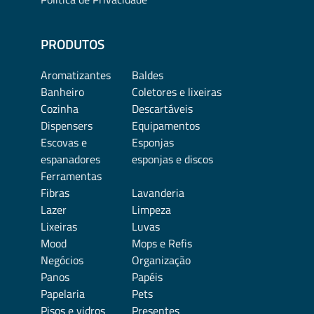
PRODUTOS
Aromatizantes
Baldes
Banheiro
Coletores e lixeiras
Cozinha
Descartáveis
Dispensers
Equipamentos
Escovas e
Esponjas
espanadores
esponjas e discos
Ferramentas
Fibras
Lavanderia
Lazer
Limpeza
Lixeiras
Luvas
Mood
Mops e Refis
Negócios
Organização
Panos
Papéis
Papelaria
Pets
Pisos e vidros
Presentes