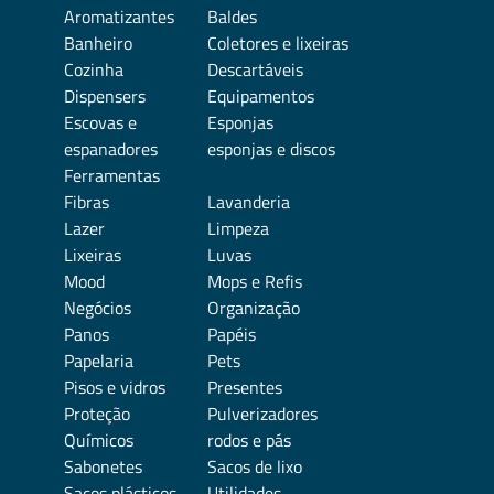
Aromatizantes
Baldes
Banheiro
Coletores e lixeiras
Cozinha
Descartáveis
Dispensers
Equipamentos
Escovas e
Esponjas
espanadores
esponjas e discos
Ferramentas
Fibras
Lavanderia
Lazer
Limpeza
Lixeiras
Luvas
Mood
Mops e Refis
Negócios
Organização
Panos
Papéis
Papelaria
Pets
Pisos e vidros
Presentes
Proteção
Pulverizadores
Químicos
rodos e pás
Sabonetes
Sacos de lixo
Sacos plásticos
Utilidades