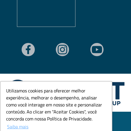
Utilizamos cookies para oferecer melhor
Utilizamos cookies para oferecer melhor
experiência, melhorar o desempenho, analisar
experiência, melhorar o desempenho, analisar
como você interage em nosso site e personalizar
como você interage em nosso site e personalizar
conteúdo. Ao clicar em "Aceitar Cookies", você
conteúdo. Ao clicar em "Aceitar Cookies", você
© Todos os direitos reservados. Goedert Ltda - CNPJ:
concorda com nossa Política de Privacidade.
concorda com nossa Política de Privacidade.
79.846.465/0001-18.
Saiba mais
Saiba mais
Desenvolvido por: Área Local