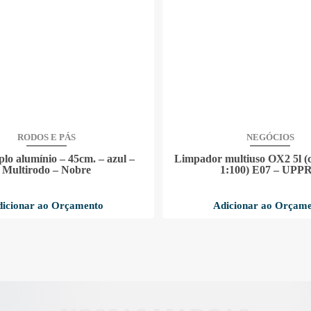
RODOS E PÁS
NEGÓCIOS
lo alumínio – 45cm. – azul –
Limpador multiuso OX2 5l (
Multirodo – Nobre
1:100) E07 – UPP
icionar ao Orçamento
Adicionar ao Orçam